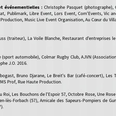
t événementielles :
Christophe Pasquet (photographe), 
at, Publimark, Libre Event, Lors Event, Com'Events, Vic a
Production, Music Live Event Organisation, Au Cœur du Vi
ss (traiteur), La Voile Blanche, Restaurant d'entreprises le
e (sport automobile), Colmar Rugby Club, AJVN (Association
ophe J.O. 2016.
bogast, Bruno Djarane, Le Breit's Bar (café-concert), Les T
 PMS Prof, Rue Haute Production.
u Roi, Les Bouchons de l'Espoir 57, Octobre Rose, Une Rose 
n-lès-Forbach (57), Amicale des Sapeurs-Pompiers de Gun
).