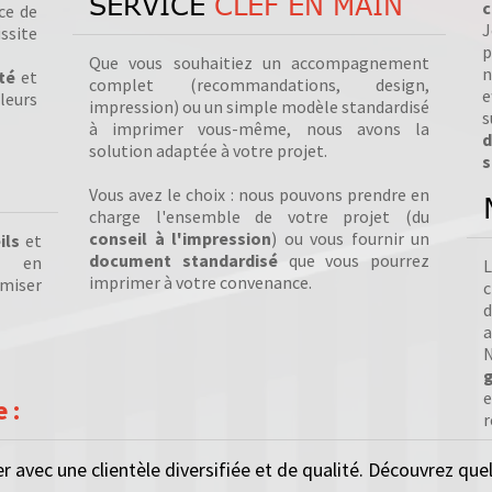
SERVICE
CLEF EN MAIN
c
ce de
J
ssite
p
Que vous souhaitiez un accompagnement
té
et
complet (recommandations, design,
e
leurs
impression) ou un simple modèle standardisé
s
à imprimer vous-même, nous avons la
d
solution adaptée à votre projet.
s
Vous avez le choix : nous pouvons prendre en
charge l'ensemble de votre projet (du
conseil à l'impression
) ou vous fournir un
ils
et
document standardisé
que vous pourrez
, en
L
imprimer à votre convenance.
imiser
c
a
e
 :
r
 avec une clientèle diversifiée et de qualité. Découvrez que