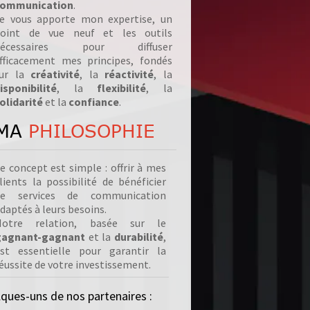
ommunication
.
e vous apporte mon expertise, un
oint de vue neuf et les outils
nécessaires pour diffuser
fficacement mes principes, fondés
ur la
créativité
, la
réactivité
, la
isponibilité
, la
flexibilité
, la
olidarité
et la
confiance
.
MA
PHILOSOPHIE
e concept est simple : offrir à mes
lients la possibilité de bénéficier
de services de communication
daptés à leurs besoins.
Notre relation, basée sur le
gagnant-gagnant
et la
durabilité
,
st essentielle pour garantir la
éussite de votre investissement.
lques-uns de nos partenaires :