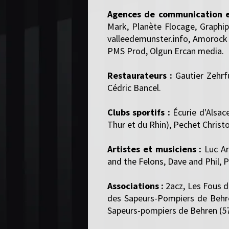
Agences de communication e
Mark, Planète Flocage, Graphip
valleedemunster.info, Amorock 
PMS Prod, Olgun Ercan media.
Restaurateurs :
Gautier Zehrfu
Cédric Bancel.
Clubs sportifs :
Écurie d'Alsac
Thur et du Rhin), Pechet Christ
Artistes et musiciens :
Luc Ar
and the Felons, Dave and Phil,
Associations :
2acz, Les Fous d
des Sapeurs-Pompiers de Behre
Sapeurs-pompiers de Behren (57