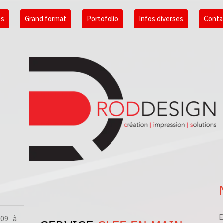
os
Grand format
Portofolio
Infos diverses
Conta
009 à