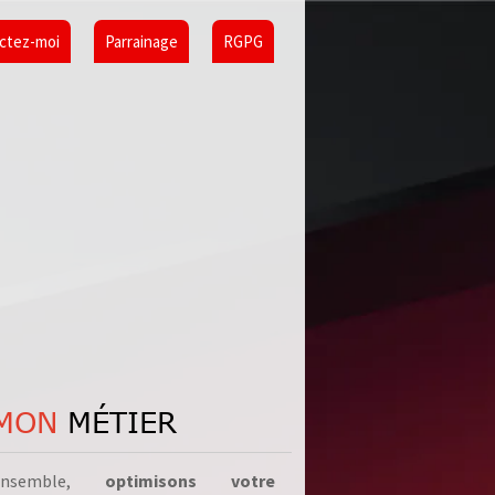
ctez-moi
Parrainage
RGPG
MON
MÉTIER
Ensemble,
optimisons votre